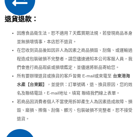
退貨退款：
因應食品衛生法，恕不適用７天鑑賞期法規，若發現商品本身
並無損壞情事，本店恕不退貨。
在您收到貨品後如因非人為因素之商品損毀、刮傷、或運輸過
程造成包裝破損不完整者，請您儘速通知本公司客服人員，我
們會進行商品瑕疵或損壞鑑定，並儘速將新品寄給您。
所有要辦理退貨或換貨的客戶皆需 E-mail或來電至
台東港海
水產【台東鰕】
，並提供：訂單號碼，退、換貨原因，您的姓
名及聯絡電話，E-mail地址。填寫 聯絡我們線上表單。
若商品因消費者個人不當使用拆卸產生人為因素造成故障、損
毀、磨損、擦傷、刮傷、髒污、包裝破損不完整者，恕不接受
退貨。