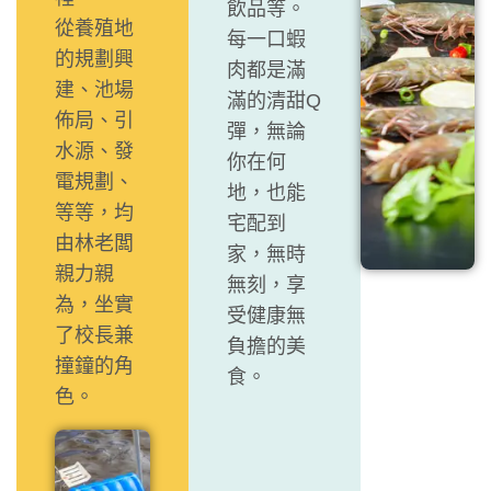
飲品等。
從養殖地
每一口蝦
的規劃興
肉都是滿
建、池場
滿的清甜Q
佈局、引
彈，無論
水源、發
你在何
電規劃、
地，也能
等等，均
宅配到
由林老闆
家，無時
親力親
無刻，享
為，坐實
受健康無
了校長兼
負擔的美
撞鐘的角
食。
色。