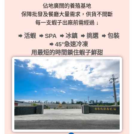
佔地廣闊的養殖基地
保障批發及餐廳大量需求，供貨不間斷
每一支蝦子出廠前需經過 ↓
活蝦
SPA
冰鎮
挑選
包裝
45°急速冷凍
用最短的時間鎖住蝦子鮮甜