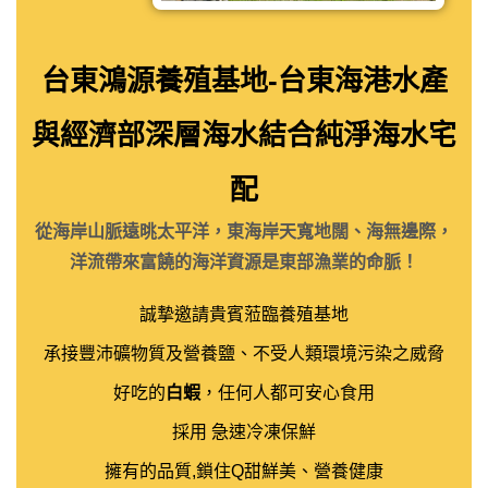
建立帳號
台東鴻源養殖基地-台東海港水產
與經濟部深層海水結合純淨海水宅
配
從海岸山脈遠晀太平洋，東海岸天寬地闊、海無邊際，
洋流帶來富饒的海洋資源是東部漁業的命脈！
誠摯邀請貴賓蒞臨養殖基地
承接豐沛礦物質及營養鹽、不受人類環境污染之威脅
好吃的
白蝦
，任何人都可安心食用
採用 急速冷凍保鮮
擁有的品質,鎖住Q甜鮮美、營養健康