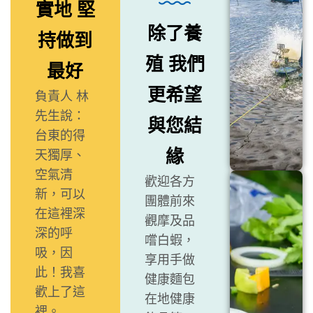
實地 堅
除了養
持做到
殖 我們
最好
更希望
負責人 林
先生說：
與您結
台東的得
緣
天獨厚、
空氣清
歡迎各方
新，可以
團體前來
在這裡深
觀摩及品
深的呼
嚐白蝦，
吸，因
享用手做
此！我喜
健康麵包
歡上了這
在地健康
裡。