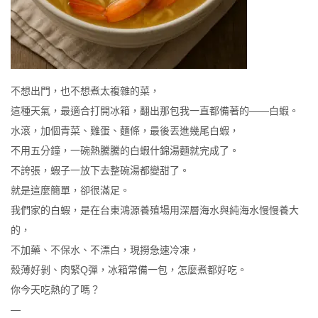
建立帳號
不想出門，也不想煮太複雜的菜，
這種天氣，最適合打開冰箱，翻出那包我一直都備著的——白蝦。
水滾，加個青菜、雞蛋、麵條，最後丟進幾尾白蝦，
不用五分鐘，一碗熱騰騰的白蝦什錦湯麵就完成了。
不誇張，蝦子一放下去整碗湯都變甜了。
就是這麼簡單，卻很滿足。
我們家的白蝦，是在台東鴻源養殖場用深層海水與純海水慢慢養大
的，
不加藥、不保水、不漂白，現撈急速冷凍，
殼薄好剝、肉緊Q彈，冰箱常備一包，怎麼煮都好吃。
你今天吃熱的了嗎？
—