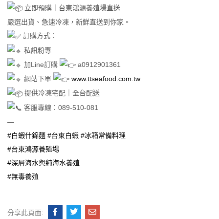
立即預購｜台東鴻源養殖場直送
嚴選出貨、急速冷凍，新鮮直送到你家。
訂購方式：
私訊粉專
加Line訂購
a0912901361
網站下單
www.ttseafood.com.tw
提供冷凍宅配｜全台配送
客服專線：089-510-081
—
#白蝦什錦麵
#台東白蝦
#冰箱常備料理
#台東鴻源養殖場
#深層海水與純海水養殖
#無毒養殖
分享此頁面: